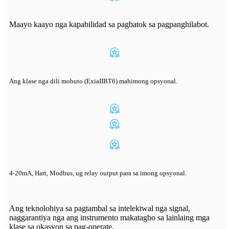
Maayo kaayo nga kapabilidad sa pagbatok sa pagpanghilabot.
Ang klase nga dili mobuto (ExiaIIBT6) mahimong opsyonal.
4-20mA, Hart, Modbus, ug relay output para sa imong opsyonal.
Ang teknolohiya sa pagtambal sa intelektwal nga signal,
naggarantiya nga ang instrumento makatagbo sa lainlaing mga
klase sa okasyon sa pag-operate.