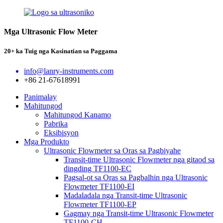
Mga Ultrasonic Flow Meter
20+ ka Tuig nga Kasinatian sa Paggama
info@lanry-instruments.com
+86 21-67618991
Panimalay
Mahitungod
Mahitungod Kanamo
Pabrika
Eksibisyon
Mga Produkto
Ultrasonic Flowmeter sa Oras sa Pagbiyahe
Transit-time Ultrasonic Flowmeter nga gitaod sa
dingding TF1100-EC
Pagsal-ot sa Oras sa Pagbalhin nga Ultrasonic
Flowmeter TF1100-EI
Madaladala nga Transit-time Ultrasonic
Flowmeter TF1100-EP
Gagmay nga Transit-time Ultrasonic Flowmeter
TF1100-CH