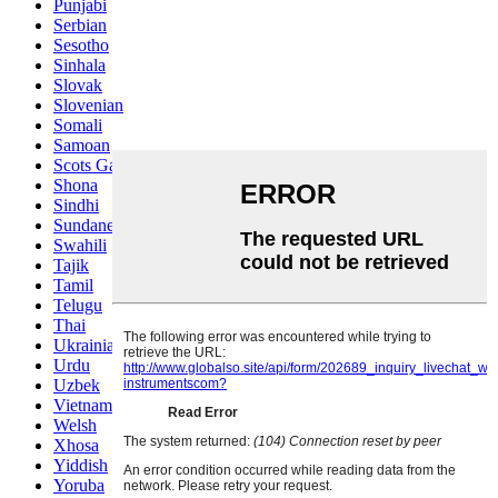
Punjabi
Serbian
Sesotho
Sinhala
Slovak
Slovenian
Somali
Samoan
Scots Gaelic
Shona
Sindhi
Sundanese
Swahili
Tajik
Tamil
Telugu
Thai
Ukrainian
Urdu
Uzbek
Vietnamese
Welsh
Xhosa
Yiddish
Yoruba