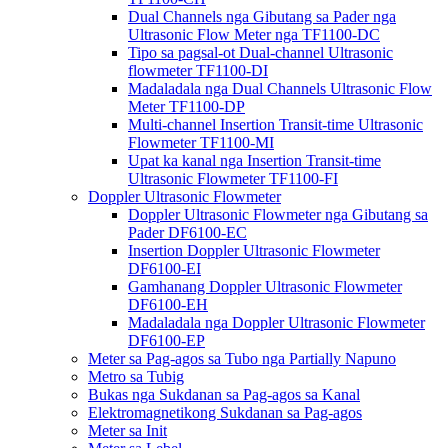
Dual Channels nga Gibutang sa Pader nga
Ultrasonic Flow Meter nga TF1100-DC
Tipo sa pagsal-ot Dual-channel Ultrasonic
flowmeter TF1100-DI
Madaladala nga Dual Channels Ultrasonic Flow
Meter TF1100-DP
Multi-channel Insertion Transit-time Ultrasonic
Flowmeter TF1100-MI
Upat ka kanal nga Insertion Transit-time
Ultrasonic Flowmeter TF1100-FI
Doppler Ultrasonic Flowmeter
Doppler Ultrasonic Flowmeter nga Gibutang sa
Pader DF6100-EC
Insertion Doppler Ultrasonic Flowmeter
DF6100-EI
Gamhanang Doppler Ultrasonic Flowmeter
DF6100-EH
Madaladala nga Doppler Ultrasonic Flowmeter
DF6100-EP
Meter sa Pag-agos sa Tubo nga Partially Napuno
Metro sa Tubig
Bukas nga Sukdanan sa Pag-agos sa Kanal
Elektromagnetikong Sukdanan sa Pag-agos
Meter sa Init