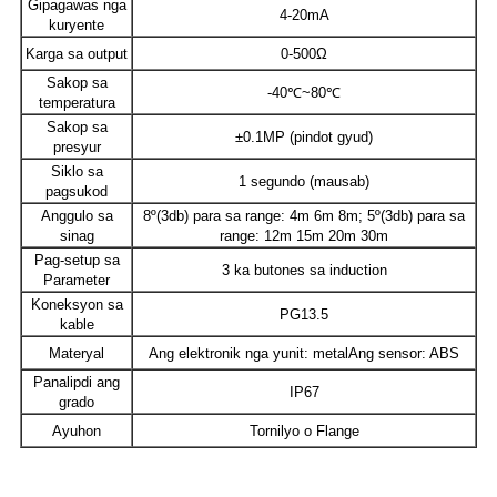
Gipagawas nga
4-20mA
kuryente
Karga sa output
0-500Ω
Sakop sa
-40℃~80℃
temperatura
Sakop sa
±0.1MP (pindot gyud)
presyur
Siklo sa
1 segundo (mausab)
pagsukod
Anggulo sa
8º(3db) para sa range: 4m 6m 8m; 5º(3db) para sa
sinag
range: 12m 15m 20m 30m
Pag-setup sa
3 ka butones sa induction
Parameter
Koneksyon sa
PG13.5
kable
Materyal
Ang elektronik nga yunit: metalAng sensor: ABS
Panalipdi ang
IP67
grado
Ayuhon
Tornilyo o Flange