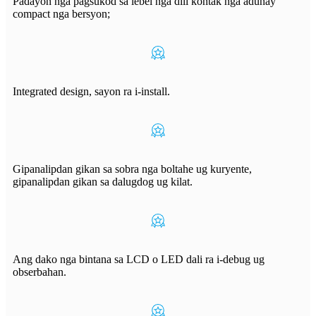
Padayon nga pagsukod sa lebel nga dili kontak nga adunay
compact nga bersyon;
Integrated design, sayon ​​ra i-install.
Gipanalipdan gikan sa sobra nga boltahe ug kuryente,
gipanalipdan gikan sa dalugdog ug kilat.
Ang dako nga bintana sa LCD o LED dali ra i-debug ug
obserbahan.