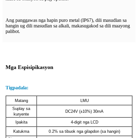
Ang panggawas nga hapin puro metal (IP67), dili masudlan sa
hangin ug dili masudlan sa alkali, makasugakod sa dili maayong
palibot.
Mga Espisipikasyon
Tigpadala:
Matang
LMU
Suplay sa
DC24V (±10%) 30mA
kuryente
Ipakita
4-digit nga LCD
Katukma
0.2% sa tibuok nga gilapdon (sa hangin)