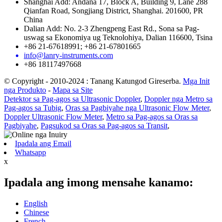
Shanghai Add: Andana 17, Block A, Building 9, Lane 288
Qianfan Road, Songjiang District, Shanghai. 201600, PR
China
Dalian Add: No. 2-3 Zhengpeng East Rd., Sona sa Pag-
uswag sa Ekonomiya ug Teknolohiya, Dalian 116600, Tsina
+86 21-67618991; +86 21-67801665
info@lanry-instruments.com
+86 18117497668
© Copyright - 2010-2024 : Tanang Katungod Gireserba.
Mga Init
nga Produkto
-
Mapa sa Site
Detektor sa Pag-agos sa Ultrasonic Doppler
,
Doppler nga Metro sa
Pag-agos sa Tubig
,
Oras sa Pagbiyahe nga Ultrasonic Flow Meter
,
Doppler Ultrasonic Flow Meter
,
Metro sa Pag-agos sa Oras sa
Pagbiyahe
,
Pagsukod sa Oras sa Pag-agos sa Transit
,
Ipadala ang Email
Whatsapp
x
Ipadala ang imong mensahe kanamo:
English
Chinese
French