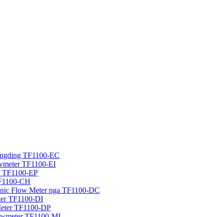
 dingding TF1100-EC
lowmeter TF1100-EI
er TF1100-EP
TF1100-CH
sonic Flow Meter nga TF1100-DC
eter TF1100-DI
Meter TF1100-DP
Flowmeter TF1100-MI