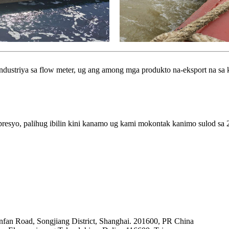
industriya sa flow meter, ug ang among mga produkto na-eksport na sa 
resyo, palihug ibilin kini kanamo ug kami mokontak kanimo sulod sa 2
fan Road, Songjiang District, Shanghai. 201600, PR China