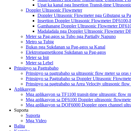
Upat ka kanal nga Insertion Transit-time Ultraso
Doppler Ultrasonic Flowmeter
Doppler Ultrasonic Flowmeter nga Gibutang sa 
Insertion Doppler Ultrasonic Flowmeter DF6100-
Gamhanang Doppler Ultrasonic Flowmeter DF6
Madaladala nga Doppler Ultrasonic Flowmeter 
Meter sa Pag-agos sa Tubo nga Partially Napuno
Metro sa Tubig
Bukas nga Sukdanan sa Pag-agos sa Kanal
Elektromagnetikong Sukdanan sa Pag-agos
Meter sa Init
Meter sa Lebel
Prinsipyo sa Pagtrabaho
Prinsipyo sa pagtrabaho sa ultrasonic flow meter sa oras
Prinsipyo sa Pagtrabaho sa Doppler Ultrasonic Flowmete
Prinsipyo sa pagtrabaho sa Area Velocity ultrasonic flow
Aplikasyon
Mga aplikasyon sa TF1100 transit-time ultrasonic flow m
Mga aplikasyon sa DF6100 Doppler ultrasonic flowmete
Mga aplikasyon sa DOF6000 Doppler open channel ultra
Suporta
Suporta
Mga Video
Balita