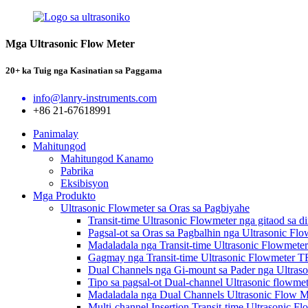
Mga Ultrasonic Flow Meter
20+ ka Tuig nga Kasinatian sa Paggama
info@lanry-instruments.com
+86 21-67618991
Panimalay
Mahitungod
Mahitungod Kanamo
Pabrika
Eksibisyon
Mga Produkto
Ultrasonic Flowmeter sa Oras sa Pagbiyahe
Transit-time Ultrasonic Flowmeter nga gitaod sa
Pagsal-ot sa Oras sa Pagbalhin nga Ultrasonic F
Madaladala nga Transit-time Ultrasonic Flowmet
Gagmay nga Transit-time Ultrasonic Flowmeter 
Dual Channels nga Gi-mount sa Pader nga Ultra
Tipo sa pagsal-ot Dual-channel Ultrasonic flowm
Madaladala nga Dual Channels Ultrasonic Flow 
Multi-channel Insertion Transit-time Ultrasonic 