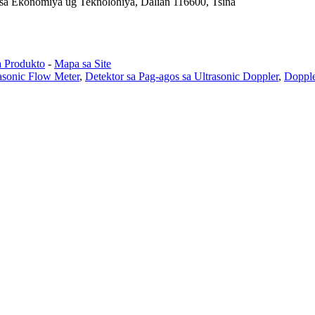
sa Ekonomiya ug Teknolohiya, Dalian 116600, Tsina
a Produkto
-
Mapa sa Site
asonic Flow Meter
,
Detektor sa Pag-agos sa Ultrasonic Doppler
,
Dopple