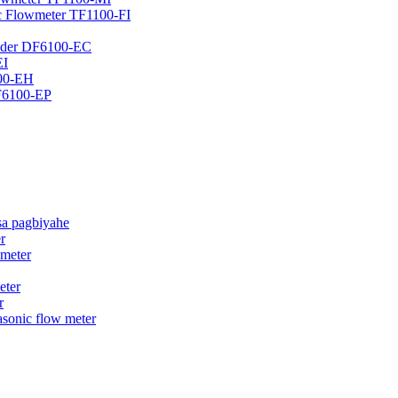
nic Flowmeter TF1100-FI
Pader DF6100-EC
EI
100-EH
DF6100-EP
 sa pagbiyahe
r
 meter
eter
r
sonic flow meter