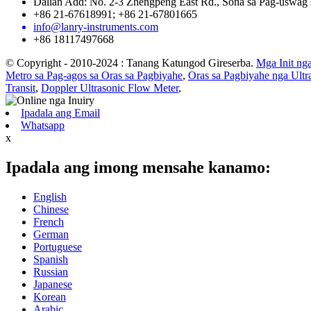
Dalian Add: No. 2-3 Zhengpeng East Rd., Sona sa Pag-uswag 
+86 21-67618991; +86 21-67801665
info@lanry-instruments.com
+86 18117497668
© Copyright - 2010-2024 : Tanang Katungod Gireserba.
Mga Init ng
Metro sa Pag-agos sa Oras sa Pagbiyahe
,
Oras sa Pagbiyahe nga Ultr
Transit
,
Doppler Ultrasonic Flow Meter
,
Ipadala ang Email
Whatsapp
x
Ipadala ang imong mensahe kanamo:
English
Chinese
French
German
Portuguese
Spanish
Russian
Japanese
Korean
Arabic