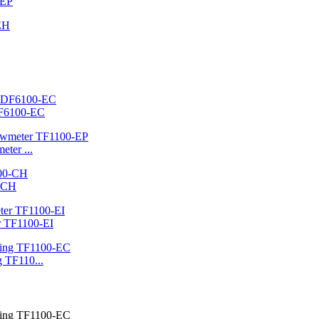
-EP
DF6100-EC
ter ...
0-CH
er TF1100-EI
g TF110...