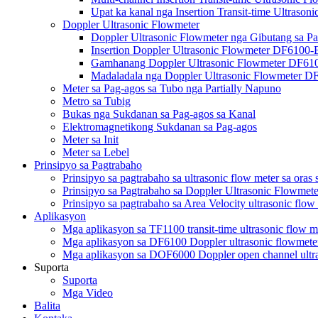
Upat ka kanal nga Insertion Transit-time Ultraso
Doppler Ultrasonic Flowmeter
Doppler Ultrasonic Flowmeter nga Gibutang sa 
Insertion Doppler Ultrasonic Flowmeter DF6100-
Gamhanang Doppler Ultrasonic Flowmeter DF6
Madaladala nga Doppler Ultrasonic Flowmeter 
Meter sa Pag-agos sa Tubo nga Partially Napuno
Metro sa Tubig
Bukas nga Sukdanan sa Pag-agos sa Kanal
Elektromagnetikong Sukdanan sa Pag-agos
Meter sa Init
Meter sa Lebel
Prinsipyo sa Pagtrabaho
Prinsipyo sa pagtrabaho sa ultrasonic flow meter sa oras
Prinsipyo sa Pagtrabaho sa Doppler Ultrasonic Flowmete
Prinsipyo sa pagtrabaho sa Area Velocity ultrasonic flow
Aplikasyon
Mga aplikasyon sa TF1100 transit-time ultrasonic flow m
Mga aplikasyon sa DF6100 Doppler ultrasonic flowmete
Mga aplikasyon sa DOF6000 Doppler open channel ultra
Suporta
Suporta
Mga Video
Balita