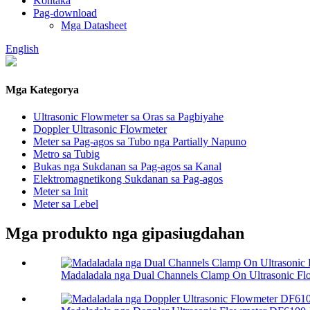
Kontaka
Pag-download
Mga Datasheet
English
Mga Kategorya
Ultrasonic Flowmeter sa Oras sa Pagbiyahe
Doppler Ultrasonic Flowmeter
Meter sa Pag-agos sa Tubo nga Partially Napuno
Metro sa Tubig
Bukas nga Sukdanan sa Pag-agos sa Kanal
Elektromagnetikong Sukdanan sa Pag-agos
Meter sa Init
Meter sa Lebel
Mga produkto nga gipasiugdahan
Madaladala nga Dual Channels Clamp On Ultrasonic Flo