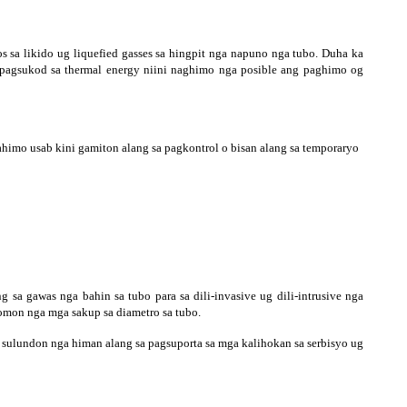
os sa likido ug liquefied gasses sa hingpit nga napuno nga tubo. Duha ka
 pagsukod sa thermal energy niini naghimo nga posible ang paghimo og
ahimo usab kini gamiton alang sa pagkontrol o bisan alang sa temporaryo
g sa gawas nga bahin sa tubo para sa dili-invasive ug dili-intrusive nga
komon nga mga sakup sa diametro sa tubo.
 sulundon nga himan alang sa pagsuporta sa mga kalihokan sa serbisyo ug