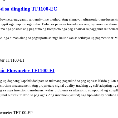
aod sa dingding TF1100-EC
meter naggamit sa transit-time method. Ang clamp-on ultrasonic transducers (sen
a hingpit nga napuno nga tubo. Duha ka pares sa transducers ang igo aron matabo
imo nga posible ang paghimo og kompleto nga pag-analisar sa paggamit sa thermal 
don nga himan alang sa pagsuporta sa mga kalihokan sa serbisyo ug pagmentinar. M
onic Flowmeter TF1100-EI
ag ug daghang kapabilidad para sa tukmang pagsukod sa pag-agos sa likido gikan sa
transit-time measurement. Ang proprietary signal quality tracking ug self-adaptin
ng sa mga insertion transducers, walay problema sa ultrasonic compound ug coupl
gubot o pressure drop sa pag-agos. Ang insertion (wetted) nga tipo adunay bentah