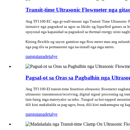
Transit-time Ultrasonic Flowmeter nga git
Ang TF1100-EC nga gi-wall-mount nga Transit Time Ultrasonic Flow
intrusive nga pagsukod sa agos sa likido ug liquefied gasses s
opsyonal nga kapasidad sa pagsukod sa thermal energy niini nagh
Kining flexible ug sayon ​​gamiton nga flow meter mao ang sulun
nga pag-ilis sa permanente nga na-install nga mga metro.
pangutana
detalye
Pagsal-ot sa Oras sa Pagbalhin nga Ultras
Ang TF1100-EI transit-time Insertion ultrasonic flowmeter naghat
ultrasonic transmission/receiving, digital signal processing ug 
lain-laing mga materyales sa tubo. Tungod sa hot-tapped mounti
dili kini makabalda sa pag-agos, busa, dili kini makamugna og ka
pangutana
detalye