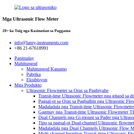
Mga Ultrasonic Flow Meter
20+ ka Tuig nga Kasinatian sa Paggama
info@lanry-instruments.com
+86 21-67618991
Panimalay
Mahitungod
Mahitungod Kanamo
Pabrika
Eksibisyon
Mga Produkto
Ultrasonic Flowmeter sa Oras sa Pagbiyahe
Transit-time Ultrasonic Flowmeter nga gitaod sa
Pagsal-ot sa Oras sa Pagbalhin nga Ultrasonic F
Madaladala nga Transit-time Ultrasonic Flowmet
Gagmay nga Transit-time Ultrasonic Flowmeter 
Dual Channels nga Gi-mount sa Pader nga Ultra
Tipo sa pagsal-ot Dual-channel Ultrasonic flowm
Madaladala nga Dual Channels Ultrasonic Flow 
Multi-channel Insertion Transit-time Ultrasonic 