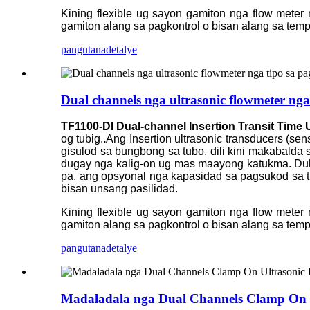
Kining flexible ug sayon ​​gamiton nga flow met
gamiton alang sa pagkontrol o bisan alang sa temp
pangutana
detalye
Dual channels nga ultrasonic flowmeter nga
TF1100-DI Dual-channel Insertion Transit Time 
og tubig.
.
Ang Insertion ultrasonic transducers (s
gisulod sa bungbong sa tubo, dili kini makabalda 
dugay nga kalig-on ug mas maayong katukma. Duh
pa, ang opsyonal nga kapasidad sa pagsukod sa t
bisan unsang pasilidad.
Kining flexible ug sayon ​​gamiton nga flow met
gamiton alang sa pagkontrol o bisan alang sa temp
pangutana
detalye
Madaladala nga Dual Channels Clamp On 