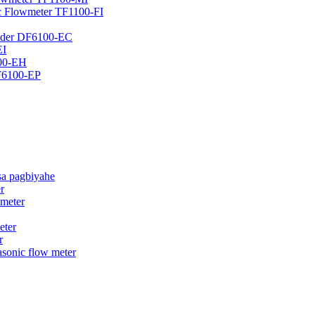
nic Flowmeter TF1100-FI
Pader DF6100-EC
EI
100-EH
DF6100-EP
 sa pagbiyahe
r
 meter
eter
r
sonic flow meter