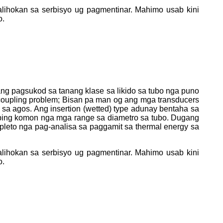
alihokan sa serbisyo ug pagmentinar. Mahimo usab kini
o.
ang pagsukod sa tanang klase sa likido sa tubo nga puno
 coupling problem; Bisan pa man og ang mga transducers
 sa agos. Ang insertion (wetted) type adunay bentaha sa
bing komon nga mga range sa diametro sa tubo. Dugang
leto nga pag-analisa sa paggamit sa thermal energy sa
alihokan sa serbisyo ug pagmentinar. Mahimo usab kini
o.