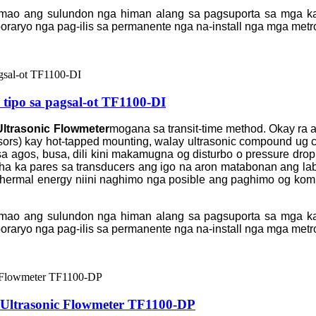
er mao ang sulundon nga himan alang sa pagsuporta sa mga k
oraryo nga pag-ilis sa permanente nga na-install nga mga metr
 tipo sa pagsal-ot TF1100-DI
Ultrasonic Flowmeter
mogana sa transit-time method. Okay ra 
ensors) kay hot-tapped mounting, walay ultrasonic compound ug
sa agos, busa, dili kini makamugna og disturbo o pressure drop
a ka pares sa transducers ang igo na aron matabonan ang la
hermal energy niini naghimo nga posible ang paghimo og komp
er mao ang sulundon nga himan alang sa pagsuporta sa mga k
oraryo nga pag-ilis sa permanente nga na-install nga mga metr
Ultrasonic Flowmeter TF1100-DP