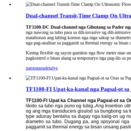
Dual-channel Transit-Time Clamp On Ultr
TF1100-DC Dual-channel nga Gibutang sa Pader nga
nga nawong sa tubo para sa dili-invasive ug dili-intrusiv
matabonan ang labing komon nga mga sakup sa diametro 
nga pag-analisar sa paggamit sa thermal energy sa bisan 
Kining flexible ug sayon ​​gamiton nga flow meter mao 
pagkontrol o bisan alang sa temporaryo nga pag-ilis sa p
pangutana
detalye
TF1100-FI Upat-ka-kanal nga Pagsal-ot sa 
TF1100-FI Upat ka Channel nga Pagsal-ot sa O
likido sa tubo nga puno og tubig.
.
Ang Insertion ul
og ang mga transducers gisulod sa bungbong sa tub
type adunay bentaha sa dugay nga kalig-on ug 
diametro sa tubo. Dugang pa, ang opsyonal nga
paggamit sa thermal energy sa bisan unsang pasil