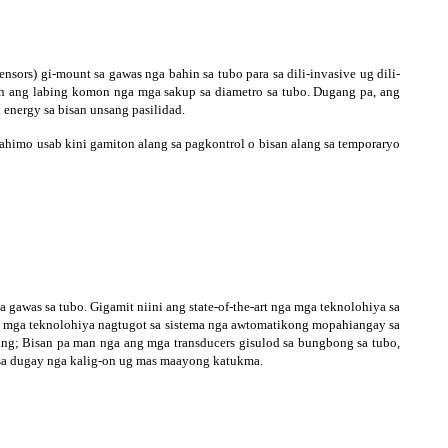
sors) gi-mount sa gawas nga bahin sa tubo para sa dili-invasive ug dili-
nan ang labing komon nga mga sakup sa diametro sa tubo. Dugang pa, ang
energy sa bisan unsang pasilidad.
ahimo usab kini gamiton alang sa pagkontrol o bisan alang sa temporaryo
 gawas sa tubo. Gigamit niini ang state-of-the-art nga mga teknolohiya sa
g nga mga teknolohiya nagtugot sa sistema nga awtomatikong mopahiangay sa
ing; Bisan pa man nga ang mga transducers gisulod sa bungbong sa tubo,
a sa dugay nga kalig-on ug mas maayong katukma.