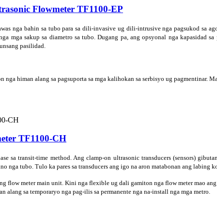
trasonic Flowmeter TF1100-EP
was nga bahin sa tubo para sa dili-invasive ug dili-intrusive nga pagsukod sa ag
 nga mga sakup sa diametro sa tubo. Dugang pa, ang opsyonal nga kapasidad sa
unsang pasilidad.
on nga himan alang sa pagsuporta sa mga kalihokan sa serbisyo ug pagmentinar. M
meter TF1100-CH
ase sa transit-time method. Ang clamp-on ultrasonic transducers (sensors) gibutan
puno nga tubo. Tulo ka pares sa transducers ang igo na aron matabonan ang labing 
 flow meter main unit. Kini nga flexible ug dali gamiton nga flow meter mao ang
n alang sa temporaryo nga pag-ilis sa permanente nga na-install nga mga metro.