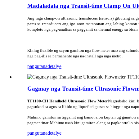
Madaladala nga Transit-time Clamp On Ul
Ang mga clamp-on ultrasonic transducers (sensors) gibutang sa ga
pares sa transducers ang igo aron matabonan ang labing komon
kompleto nga pag-analisar sa paggamit sa thermal energy sa bisan 
Kining flexible ug sayon ​​gamiton nga flow meter mao ang sulund
nga pag-ilis sa permanente nga na-install nga mga metro.
pangutana
detalye
Gagmay nga Transit-time Ultrasonic Flow
TF1100-CH Handheld Ultrasonic Flow Meter
Nagtrabaho kini b
pagsukod sa agos sa likido ug liquefied gasses sa hingpit nga na
Mahimo gamiton sa tiggamit ang kamot aron kuptan ug gamiton ang
pagmentinar. Mahimo usab kini gamiton alang sa pagkontrol o bisa
pangutana
detalye