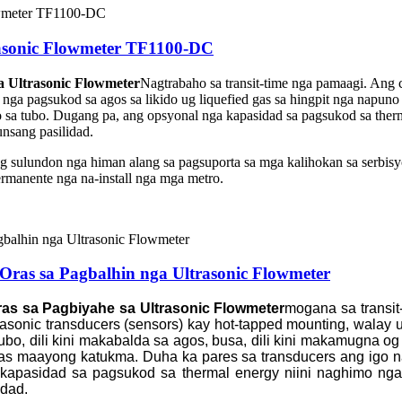
asonic Flowmeter TF1100-DC
 Ultrasonic Flowmeter
Nagtrabaho sa transit-time nga pamaagi. Ang c
e nga pagsukod sa agos sa likido ug liquefied gas sa hingpit nga napuno
sa tubo. Dugang pa, ang opsyonal nga kapasidad sa pagsukod sa ther
unsang pasilidad.
ang sulundon nga himan alang sa pagsuporta sa mga kalihokan sa serbis
ermanente nga na-install nga mga metro.
Oras sa Pagbalhin nga Ultrasonic Flowmeter
ras sa Pagbiyahe sa Ultrasonic Flowmeter
mogana sa transit
trasonic transducers (sensors) kay hot-tapped mounting, wala
o, dili kini makabalda sa agos, busa, dili kini makamugna og d
mas maayong katukma. Duha ka pares sa transducers ang igo 
 kapasidad sa pagsukod sa thermal energy niini naghimo nga
idad.