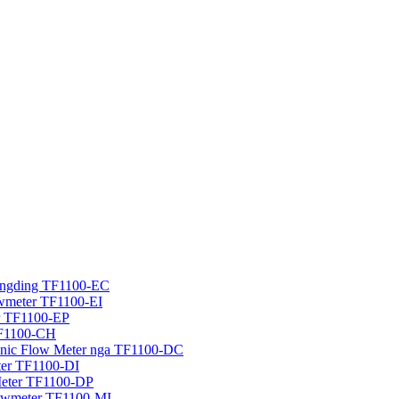
 dingding TF1100-EC
lowmeter TF1100-EI
er TF1100-EP
TF1100-CH
sonic Flow Meter nga TF1100-DC
eter TF1100-DI
Meter TF1100-DP
Flowmeter TF1100-MI