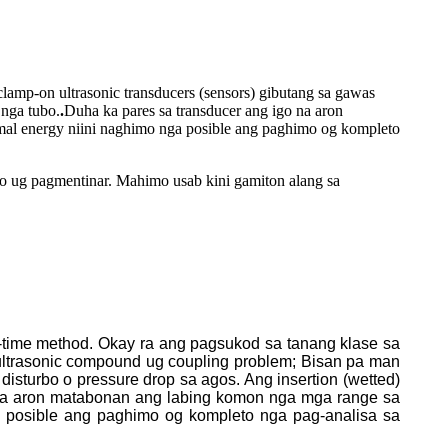
lamp-on ultrasonic transducers (sensors) gibutang sa gawas
 nga tubo.
.
Duha ka pares sa transducer ang igo na aron
mal energy niini naghimo nga posible ang paghimo og kompleto
yo ug pagmentinar. Mahimo usab kini gamiton alang sa
-time method. Okay ra ang pagsukod sa tanang klase sa
y ultrasonic compound ug coupling problem; Bisan pa man
isturbo o pressure drop sa agos. Ang insertion (wetted)
na aron matabonan ang labing komon nga mga range sa
 posible ang paghimo og kompleto nga pag-analisa sa