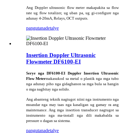
Ang Doppler ultrasonic flow meter makapakita sa flow
rate ug flow totalizer, ug uban pa, ug gi-configure nga
adunay 4-20mA, Relays, OCT outputs.
pangutana
detalye
Insertion Doppler Ultrasonic
Flowmeter DF6100-EI
Serye nga DF6100-EI Doppler Insertion Ultrasonic
Flow Meter
makasukod sa metal o plastik nga mga tubo
nga adunay piho nga gidaghanon sa mga bula sa hangin
o mga nagbitay nga solido.
Ang abanteng teknik nagtugot niini nga instrumento nga
moandar nga may taas nga kasaligan ug gamay ra ang
maintenance. Ang mga insertion transducer nagtugot sa
instrumento nga ma-install nga dili makabalda sa
pressure o dagan sa sistema.
pangutana
detalye