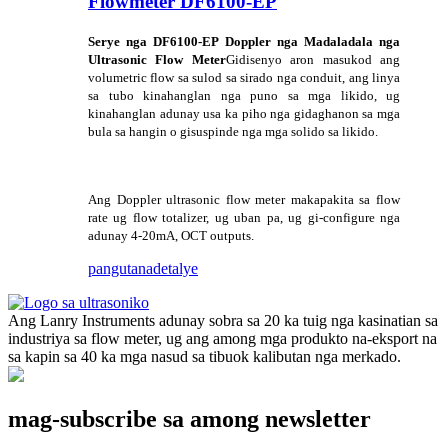
Flowmeter DF6100-EP
Serye nga DF6100-EP Doppler nga Madaladala nga
Ultrasonic Flow Meter
Gidisenyo aron masukod ang
volumetric flow sa sulod sa sirado nga conduit, ang linya
sa tubo kinahanglan nga puno sa mga likido, ug
kinahanglan adunay usa ka piho nga gidaghanon sa mga
bula sa hangin o gisuspinde nga mga solido sa likido.
Ang Doppler ultrasonic flow meter makapakita sa flow
rate ug flow totalizer, ug uban pa, ug gi-configure nga
adunay 4-20mA, OCT outputs.
pangutana
detalye
Ang Lanry Instruments adunay sobra sa 20 ka tuig nga kasinatian sa
industriya sa flow meter, ug ang among mga produkto na-eksport na
sa kapin sa 40 ka mga nasud sa tibuok kalibutan nga merkado.
mag-subscribe sa among newsletter