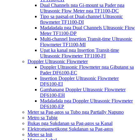
Dual Channels nga Gi-mount sa Pader nga
Ultrasonic Flow Meter nga TF1100-DC
Tipo sa pagsal-ot Dual-channel Ultrasonic
flowmeter TF1100-DI
Madaladala nga Dual Channels Ultrasonic Flow
Meter TF1100-DP
Multi-channel Insertion Transit-time Ultrasonic
Flowmeter TF1100-MI
Upat ka kanal nga Insertion Transit-time
Ultrasonic Flowmeter TF1100-FI
Doppler Ultrasonic Flowmeter
Doppler Ultrasonic Flowmeter nga Gibutang sa
Pader DF6100-EC
Insertion Doppler Ultrasonic Flowmeter
DF6100-EI
Gamhanang Doppler Ultrasonic Flowmeter
DF6100-EH
Madaladala nga Doppler Ultrasonic Flowmeter
DF6100-EP
Meter sa Pag-agos sa Tubo nga Partially Napuno
Metro sa Tubig
Bukas nga Sukdanan sa Pag-agos sa Kanal
Elektromagnetikong Sukdanan sa Pag-agos
Meter sa Init