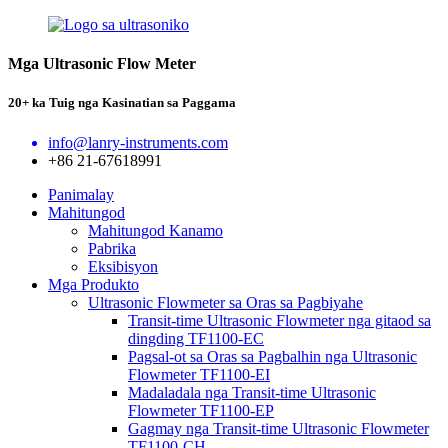
Mga Ultrasonic Flow Meter
20+ ka Tuig nga Kasinatian sa Paggama
info@lanry-instruments.com
+86 21-67618991
Panimalay
Mahitungod
Mahitungod Kanamo
Pabrika
Eksibisyon
Mga Produkto
Ultrasonic Flowmeter sa Oras sa Pagbiyahe
Transit-time Ultrasonic Flowmeter nga gitaod sa
dingding TF1100-EC
Pagsal-ot sa Oras sa Pagbalhin nga Ultrasonic
Flowmeter TF1100-EI
Madaladala nga Transit-time Ultrasonic
Flowmeter TF1100-EP
Gagmay nga Transit-time Ultrasonic Flowmeter
TF1100-CH