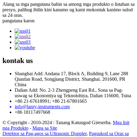
Alang sa mga pangutana bahin sa among mga produkto o listahan sa
presyo, palihug ibilin kini kanamo ug kami mokontak kanimo sulod
sa 24 oras.
pangutana karon
kontak
us
Shanghai Add: Andana 17, Block A, Building 9, Lane 288
Qianfan Road, Songjiang District, Shanghai. 201600, PR
China
Dalian Add: No. 2-3 Zhengpeng East Rd., Sona sa Pag-
uswag sa Ekonomiya ug Teknolohiya, Dalian 116600, Tsina
+86 21-67618991; +86 21-67801665
info@lanry-instruments.com
+86 18117497668
© Copyright - 2010-2024 : Tanang Katungod Gireserba.
Mga Init
nga Produkto
-
Mapa sa Site
Detektor sa Pag-agos sa Ultrasonic Doppler
,
Pagsukod sa Oras sa