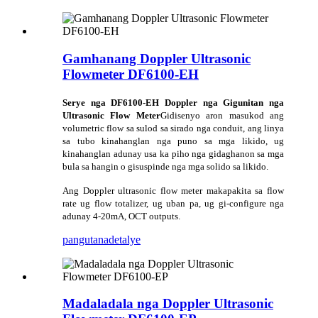
Gamhanang Doppler Ultrasonic
Flowmeter DF6100-EH
Serye nga DF6100-EH Doppler nga Gigunitan nga
Ultrasonic Flow Meter
Gidisenyo aron masukod ang
volumetric flow sa sulod sa sirado nga conduit, ang linya
sa tubo kinahanglan nga puno sa mga likido, ug
kinahanglan adunay usa ka piho nga gidaghanon sa mga
bula sa hangin o gisuspinde nga mga solido sa likido.
Ang Doppler ultrasonic flow meter makapakita sa flow
rate ug flow totalizer, ug uban pa, ug gi-configure nga
adunay 4-20mA, OCT outputs.
pangutana
detalye
Madaladala nga Doppler Ultrasonic