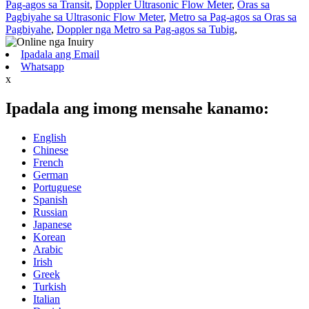
Pag-agos sa Transit
,
Doppler Ultrasonic Flow Meter
,
Oras sa
Pagbiyahe sa Ultrasonic Flow Meter
,
Metro sa Pag-agos sa Oras sa
Pagbiyahe
,
Doppler nga Metro sa Pag-agos sa Tubig
,
Ipadala ang Email
Whatsapp
x
Ipadala ang imong mensahe kanamo:
English
Chinese
French
German
Portuguese
Spanish
Russian
Japanese
Korean
Arabic
Irish
Greek
Turkish
Italian