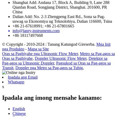
Shanghai Add: Andana 17, Block A, Building 9, Lane 288
Qianfan Road, Songjiang District, Shanghai. 201600, PR
China
Dalian Add: No. 2-3 Zhengpeng East Rd., Sona sa Pag-
uswag sa Ekonomiya ug Teknolohiya, Dalian 116600, Tsina
+86 21-67618991; +86 21-67801665
info@lanry-instruments.com
+86 18117497668
© Copyright - 2010-2024 : Tanang Katungod Gireserba.
Mga Init
nga Produkto
-
Mapa sa Site
Oras sa Pagbiyahe nga Ultrasonic Flow Meter
,
Metro sa Pag-agos sa
Oras sa Pagbiyahe
,
Doppler Ultrasonic Flow Meter
,
Detektor sa
Pag-agos sa Ultrasonic Doppler
,
Pagsukod sa Oras sa Pag-agos sa
Transit
,
Doppler nga Metro sa Pag-agos sa Tubig
,
Ipadala ang Email
Whatsapp
x
Ipadala ang imong mensahe kanamo:
English
Chinese