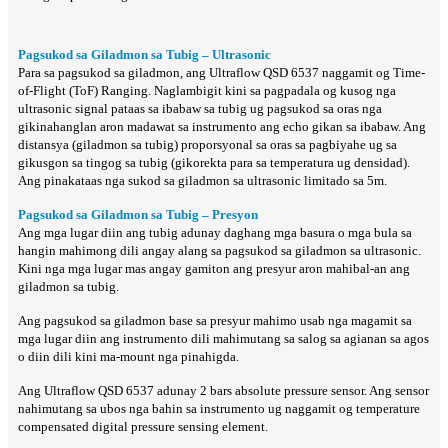
Pagsukod sa Giladmon sa Tubig – Ultrasonic
Para sa pagsukod sa giladmon, ang Ultraflow QSD 6537 naggamit og Time-
of-Flight (ToF) Ranging. Naglambigit kini sa pagpadala og kusog nga
ultrasonic signal pataas sa ibabaw sa tubig ug pagsukod sa oras nga
gikinahanglan aron madawat sa instrumento ang echo gikan sa ibabaw. Ang
distansya (giladmon sa tubig) proporsyonal sa oras sa pagbiyahe ug sa
gikusgon sa tingog sa tubig (gikorekta para sa temperatura ug densidad).
Ang pinakataas nga sukod sa giladmon sa ultrasonic limitado sa 5m.
Pagsukod sa Giladmon sa Tubig – Presyon
Ang mga lugar diin ang tubig adunay daghang mga basura o mga bula sa
hangin mahimong dili angay alang sa pagsukod sa giladmon sa ultrasonic.
Kini nga mga lugar mas angay gamiton ang presyur aron mahibal-an ang
giladmon sa tubig.
Ang pagsukod sa giladmon base sa presyur mahimo usab nga magamit sa
mga lugar diin ang instrumento dili mahimutang sa salog sa agianan sa agos
o diin dili kini ma-mount nga pinahigda.
Ang Ultraflow QSD 6537 adunay 2 bars absolute pressure sensor. Ang sensor
nahimutang sa ubos nga bahin sa instrumento ug naggamit og temperature
compensated digital pressure sensing element.