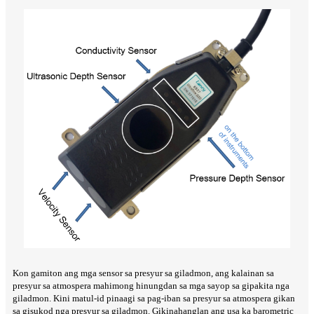
Kon gamiton ang mga sensor sa presyur sa giladmon, ang kalainan sa
presyur sa atmospera mahimong hinungdan sa mga sayop sa gipakita nga
giladmon. Kini matul-id pinaagi sa pag-iban sa presyur sa atmospera gikan
sa gisukod nga presyur sa giladmon. Gikinahanglan ang usa ka barometric