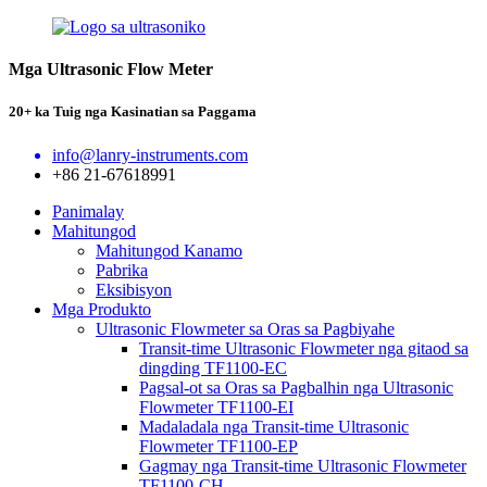
Mga Ultrasonic Flow Meter
20+ ka Tuig nga Kasinatian sa Paggama
info@lanry-instruments.com
+86 21-67618991
Panimalay
Mahitungod
Mahitungod Kanamo
Pabrika
Eksibisyon
Mga Produkto
Ultrasonic Flowmeter sa Oras sa Pagbiyahe
Transit-time Ultrasonic Flowmeter nga gitaod sa
dingding TF1100-EC
Pagsal-ot sa Oras sa Pagbalhin nga Ultrasonic
Flowmeter TF1100-EI
Madaladala nga Transit-time Ultrasonic
Flowmeter TF1100-EP
Gagmay nga Transit-time Ultrasonic Flowmeter
TF1100-CH