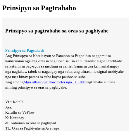
Prinsipyo sa Pagtrabaho
Prinsipyo sa pagtrabaho sa oras sa pagbiyahe
Prinsipyo sa Pagsukod:
Ang Prinsipyo sa Korelasyon sa Panahon sa Pagbalhin naggamit sa
kamatuoran nga ang oras sa paglupad sa usa ka ultrasonic signal apektado
sa katulin sa pag-agos sa medium sa carrier. Sama sa usa ka manlalangoy
nga naglakaw tabok sa nagaagay nga suba, ang ultrasonic signal mobiyahe
nga mas hinay pataas sa suba kaysa paubos sa suba.
Ang among
Mga ultrasonic flow meter nga TF1100
pagtrabaho sumala
niining prinsipyo sa oras sa pagbiyahe:
Vf = Kdt/TL
Asa:
Katulin sa VcFlow
K: Kanunay
dt: Kalainan sa oras sa paglupad
TL: Oras sa Pagbiyahe sa Ave rage