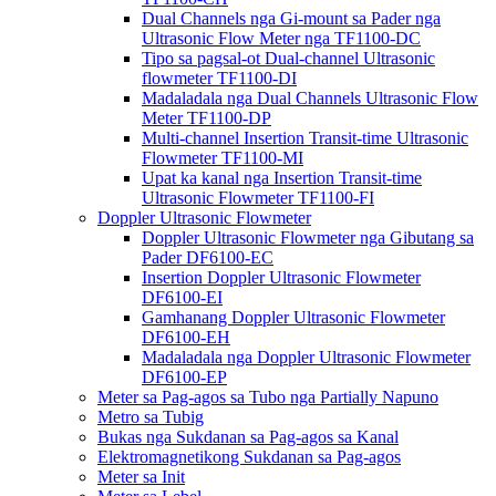
Dual Channels nga Gi-mount sa Pader nga
Ultrasonic Flow Meter nga TF1100-DC
Tipo sa pagsal-ot Dual-channel Ultrasonic
flowmeter TF1100-DI
Madaladala nga Dual Channels Ultrasonic Flow
Meter TF1100-DP
Multi-channel Insertion Transit-time Ultrasonic
Flowmeter TF1100-MI
Upat ka kanal nga Insertion Transit-time
Ultrasonic Flowmeter TF1100-FI
Doppler Ultrasonic Flowmeter
Doppler Ultrasonic Flowmeter nga Gibutang sa
Pader DF6100-EC
Insertion Doppler Ultrasonic Flowmeter
DF6100-EI
Gamhanang Doppler Ultrasonic Flowmeter
DF6100-EH
Madaladala nga Doppler Ultrasonic Flowmeter
DF6100-EP
Meter sa Pag-agos sa Tubo nga Partially Napuno
Metro sa Tubig
Bukas nga Sukdanan sa Pag-agos sa Kanal
Elektromagnetikong Sukdanan sa Pag-agos
Meter sa Init