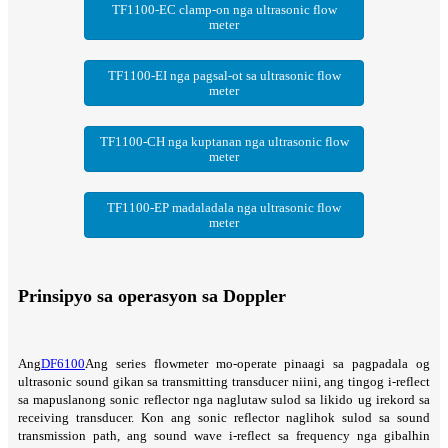
TF1100-EC clamp-on nga ultrasonic flow
meter
TF1100-EI nga pagsal-ot sa ultrasonic flow
meter
TF1100-CH nga kuptanan nga ultrasonic flow
meter
TF1100-EP madaladala nga ultrasonic flow
meter
Prinsipyo sa operasyon sa Doppler
Ang
DF6100
Ang series flowmeter mo-operate pinaagi sa pagpadala og
ultrasonic sound gikan sa transmitting transducer niini, ang tingog i-reflect
sa mapuslanong sonic reflector nga naglutaw sulod sa likido ug irekord sa
receiving transducer. Kon ang sonic reflector naglihok sulod sa sound
transmission path, ang sound wave i-reflect sa frequency nga gibalhin