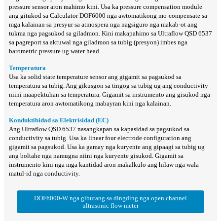
pressure sensor aron mahimo kini. Usa ka pressure compensation module
ang gitukod sa Calculator DOF6000 nga awtomatikong mo-compensate sa
mga kalainan sa presyur sa atmospera nga nagsiguro nga makab-ot ang
tukma nga pagsukod sa giladmon. Kini makapahimo sa Ultraflow QSD 6537
sa pagreport sa aktuwal nga giladmon sa tubig (presyon) imbes nga
barometric pressure ug water head.
Temperatura
Usa ka solid state temperature sensor ang gigamit sa pagsukod sa
temperatura sa tubig. Ang gikusgon sa tingog sa tubig ug ang conductivity
niini maapektuhan sa temperatura. Gigamit sa instrumento ang gisukod nga
temperatura aron awtomatikong mabayran kini nga kalainan.
Konduktibidad sa Elektrisidad (EC)
Ang Ultraflow QSD 6537 nasangkapan sa kapasidad sa pagsukod sa
conductivity sa tubig. Usa ka linear four electrode configuration ang
gigamit sa pagsukod. Usa ka gamay nga kuryente ang gipaagi sa tubig ug
ang boltahe nga namugna niini nga kuryente gisukod. Gigamit sa
instrumento kini nga mga kantidad aron makalkulo ang hilaw nga wala
matul-id nga conductivity.
DOF6000-W nga gibutang sa dingding nga open channel
ultrasonic flow meter