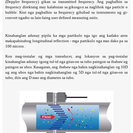
(Doppler frequency) gikan sa transmitted frequency. Ang pagbalhin sa
frequency direktang may kalabutan sa gikusgon sa naglihok nga particle o
bubble. Kini nga pagbalhin sa frequency gihubad sa instrumento ug gi-
convert ngadto sa lain-laing user defined measuring units.
Kinahanglan adunay pipila ka mga partikulo nga igo ang kadako aron
makapahinabog longitudinal reflection - mga partikulo nga mas dako pa sa
100 micron.
Kon mag-instalar og mga transducer, ang lokasyon sa pag-instalar
kinahanglan adunay igong tul-id nga gitas-on sa tubo paingon sa ibabaw ug
paingon sa ubos. Kasagaran, ang ibabaw nga bahin nagkinahanglan og 10D
ug ang ubos nga bahin nagkinahanglan og 5D nga tul-id nga gitas-on sa
tubo, diin ang D mao ang diametro sa tubo.