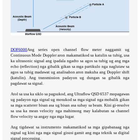
DOF6000
Ang series open channel flow meter naggamit ug
Continuous Mode Doppler aron makamatikod sa katulin sa tubig, usa
ka ultrasonic signal ang ipadala ngadto sa agos sa tubig ug ang mga
echo (reflection) nga gibalik gikan sa mga partikulo nga naglutaw sa
agos sa tubig madawat ug analisahon aron makuha ang Doppler shift
(katulin). Ang transmission padayon ug dungan sa gibalik nga
pagdawat sa signal.
Atol sa usa ka siklo sa pagsukod, ang Ultraflow QSD 6537 mopagawas
ug padayon nga signal ug mosukod sa mga signal nga mobalik gikan
sa mga scatterer bisan asa ug bisan asa subay sa beam. Kini gi-resolve
sa usa ka mean velocity nga mahimong may kalabutan sa channel
flow velocity sa angay nga mga lugar.
Ang tigdawat sa instrumento makamatikod sa mga gipabanaag nga
signal ug kini nga mga signal gisusi gamit ang mga teknik sa digital
signal processing.