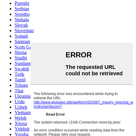
Punjabi
Serbian
Sesotho
Sinhala
Slovak
Slovenian
Somali
Samoan
Scots Gaelic
Shona
Sindhi
Sundanese
Swahili
Tajik
Tamil
Telugu
Thai
Ukrainian
Urdu
Uzbek
Vietnamese
Welsh
Xhosa
Yiddish
Yoruba