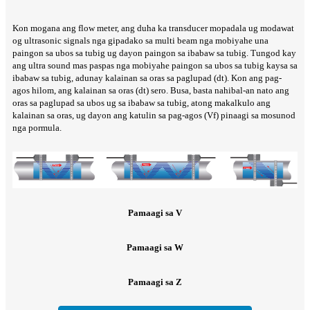
Kon mogana ang flow meter, ang duha ka transducer mopadala ug modawat
og ultrasonic signals nga gipadako sa multi beam nga mobiyahe una
paingon sa ubos sa tubig ug dayon paingon sa ibabaw sa tubig. Tungod kay
ang ultra sound mas paspas nga mobiyahe paingon sa ubos sa tubig kaysa sa
ibabaw sa tubig, adunay kalainan sa oras sa paglupad (dt). Kon ang pag-
agos hilom, ang kalainan sa oras (dt) sero. Busa, basta nahibal-an nato ang
oras sa paglupad sa ubos ug sa ibabaw sa tubig, atong makalkulo ang
kalainan sa oras, ug dayon ang katulin sa pag-agos (Vf) pinaagi sa mosunod
nga pormula.
Pamaagi sa V
Pamaagi sa W
Pamaagi sa Z