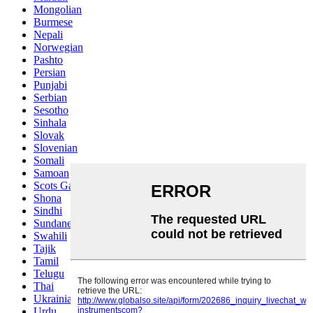
Mongolian
Burmese
Nepali
Norwegian
Pashto
Persian
Punjabi
Serbian
Sesotho
Sinhala
Slovak
Slovenian
Somali
Samoan
Scots Gaelic
Shona
Sindhi
Sundanese
Swahili
Tajik
Tamil
Telugu
Thai
Ukrainian
Urdu