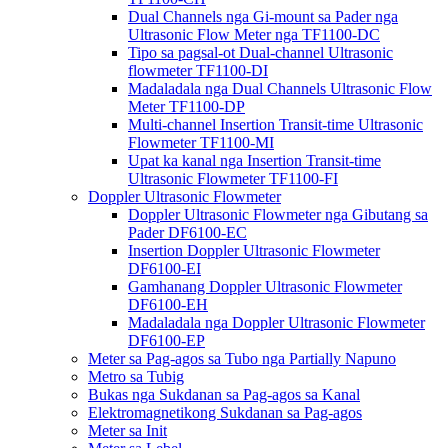
Dual Channels nga Gi-mount sa Pader nga
Ultrasonic Flow Meter nga TF1100-DC
Tipo sa pagsal-ot Dual-channel Ultrasonic
flowmeter TF1100-DI
Madaladala nga Dual Channels Ultrasonic Flow
Meter TF1100-DP
Multi-channel Insertion Transit-time Ultrasonic
Flowmeter TF1100-MI
Upat ka kanal nga Insertion Transit-time
Ultrasonic Flowmeter TF1100-FI
Doppler Ultrasonic Flowmeter
Doppler Ultrasonic Flowmeter nga Gibutang sa
Pader DF6100-EC
Insertion Doppler Ultrasonic Flowmeter
DF6100-EI
Gamhanang Doppler Ultrasonic Flowmeter
DF6100-EH
Madaladala nga Doppler Ultrasonic Flowmeter
DF6100-EP
Meter sa Pag-agos sa Tubo nga Partially Napuno
Metro sa Tubig
Bukas nga Sukdanan sa Pag-agos sa Kanal
Elektromagnetikong Sukdanan sa Pag-agos
Meter sa Init