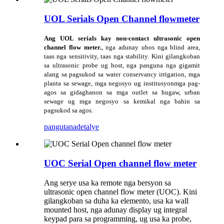
UOL Serials Open Channel flowmeter
Ang UOL serials kay non-contact ultrasonic open
channel flow meter.
, nga adunay ubos nga blind area,
taas nga sensitivity, taas nga stability. Kini gilangkoban
sa ultrasonic probe ug host, nga panguna nga gigamit
alang sa pagsukod sa water conservancy irrigation, mga
planta sa sewage, mga negosyo ug institusyon
mga pag-
agos sa gidaghanon sa mga outlet sa hugaw, urban
sewage ug mga negosyo sa kemikal nga bahin sa
pagsukod sa agos.
pangutana
detalye
UOC Serial Open channel flow meter
Ang serye usa ka remote nga bersyon sa
ultrasonic open channel flow meter (UOC). Kini
gilangkoban sa duha ka elemento, usa ka wall
mounted host, nga adunay display ug integral
keypad para sa programming, ug usa ka probe,