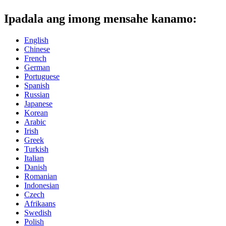
Ipadala ang imong mensahe kanamo:
English
Chinese
French
German
Portuguese
Spanish
Russian
Japanese
Korean
Arabic
Irish
Greek
Turkish
Italian
Danish
Romanian
Indonesian
Czech
Afrikaans
Swedish
Polish