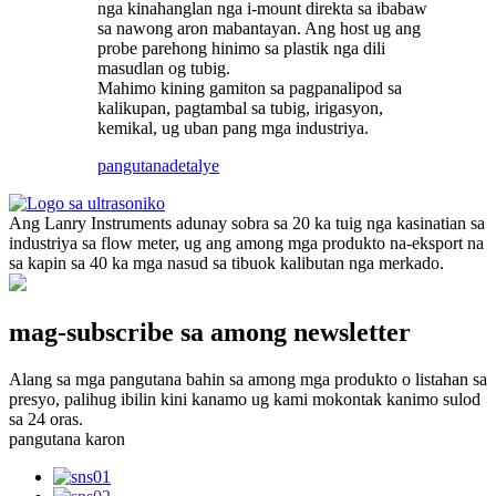
nga kinahanglan nga i-mount direkta sa ibabaw
sa nawong aron mabantayan. Ang host ug ang
probe parehong hinimo sa plastik nga dili
masudlan og tubig.
Mahimo kining gamiton sa pagpanalipod sa
kalikupan, pagtambal sa tubig, irigasyon,
kemikal, ug uban pang mga industriya.
pangutana
detalye
Ang Lanry Instruments adunay sobra sa 20 ka tuig nga kasinatian sa
industriya sa flow meter, ug ang among mga produkto na-eksport na
sa kapin sa 40 ka mga nasud sa tibuok kalibutan nga merkado.
mag-subscribe sa among newsletter
Alang sa mga pangutana bahin sa among mga produkto o listahan sa
presyo, palihug ibilin kini kanamo ug kami mokontak kanimo sulod
sa 24 oras.
pangutana karon