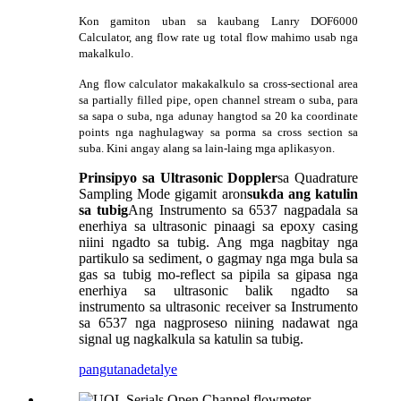
Kon gamiton uban sa kaubang Lanry DOF6000
Calculator, ang flow rate ug total flow mahimo usab nga
makalkulo.
Ang flow calculator makakalkulo sa cross-sectional area
sa partially filled pipe, open channel stream o suba, para
sa sapa o suba, nga adunay hangtod sa 20 ka coordinate
points nga naghulagway sa porma sa cross section sa
suba. Kini angay alang sa lain-laing mga aplikasyon.
Prinsipyo sa Ultrasonic Doppler
sa Quadrature
Sampling Mode gigamit aron
sukda ang katulin
sa tubig
Ang Instrumento sa 6537 nagpadala sa
enerhiya sa ultrasonic pinaagi sa epoxy casing
niini ngadto sa tubig. Ang mga nagbitay nga
partikulo sa sediment, o gagmay nga mga bula sa
gas sa tubig mo-reflect sa pipila sa gipasa nga
enerhiya sa ultrasonic balik ngadto sa
instrumento sa ultrasonic receiver sa Instrumento
sa 6537 nga nagproseso niining nadawat nga
signal ug nagkalkula sa katulin sa tubig.
pangutana
detalye