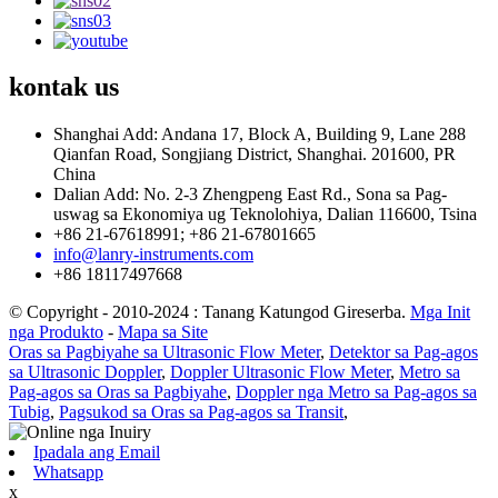
kontak
us
Shanghai Add: Andana 17, Block A, Building 9, Lane 288
Qianfan Road, Songjiang District, Shanghai. 201600, PR
China
Dalian Add: No. 2-3 Zhengpeng East Rd., Sona sa Pag-
uswag sa Ekonomiya ug Teknolohiya, Dalian 116600, Tsina
+86 21-67618991; +86 21-67801665
info@lanry-instruments.com
+86 18117497668
© Copyright - 2010-2024 : Tanang Katungod Gireserba.
Mga Init
nga Produkto
-
Mapa sa Site
Oras sa Pagbiyahe sa Ultrasonic Flow Meter
,
Detektor sa Pag-agos
sa Ultrasonic Doppler
,
Doppler Ultrasonic Flow Meter
,
Metro sa
Pag-agos sa Oras sa Pagbiyahe
,
Doppler nga Metro sa Pag-agos sa
Tubig
,
Pagsukod sa Oras sa Pag-agos sa Transit
,
Ipadala ang Email
Whatsapp
x