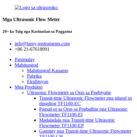
Mga Ultrasonic Flow Meter
20+ ka Tuig nga Kasinatian sa Paggama
info@lanry-instruments.com
+86 21-67618991
Panimalay
Mahitungod
Mahitungod Kanamo
Pabrika
Eksibisyon
Mga Produkto
Ultrasonic Flowmeter sa Oras sa Pagbiyahe
Transit-time Ultrasonic Flowmeter nga gitaod sa
dingding TF1100-EC
Pagsal-ot sa Oras sa Pagbalhin nga Ultrasonic
Flowmeter TF1100-EI
Madaladala nga Transit-time Ultrasonic
Flowmeter TF1100-EP
Gagmay nga Transit-time Ultrasonic Flowmeter
TF1100-CH