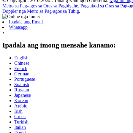
© Copyright - 2010-2024 : Tanang Katungod Gireserba.
Mga Init ng
Metro sa Pag-agos sa Oras sa Pagbiyahe
,
Pagsukod sa Oras sa Pag-ag
Doppler nga Metro sa Pag-agos sa Tubig
,
Ipadala ang Email
Whatsapp
x
Ipadala ang imong mensahe kanamo:
English
Chinese
French
German
Portuguese
Spanish
Russian
Japanese
Korean
Arabic
Irish
Greek
Turkish
Italian
Danish