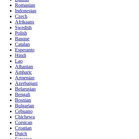
Romanian
Indonesian
Czech
Afrikaans
Swedish
Polish
Basque
Catalan
Esperanto
Hindi
Lao
Albanian
Amharic
Armenian
Azerbaijani
Belarusian
Bengali
Bosnian
Bulgarian
Cebuano
Chichewa
Corsican
Croatian
Dutch