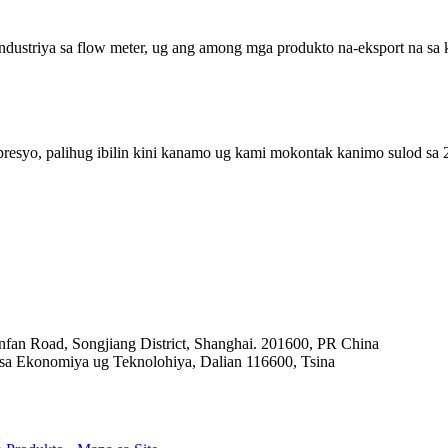
industriya sa flow meter, ug ang among mga produkto na-eksport na sa 
resyo, palihug ibilin kini kanamo ug kami mokontak kanimo sulod sa 2
fan Road, Songjiang District, Shanghai. 201600, PR China
sa Ekonomiya ug Teknolohiya, Dalian 116600, Tsina