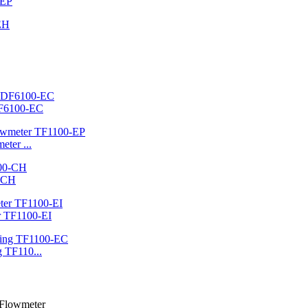
-EP
DF6100-EC
ter ...
0-CH
er TF1100-EI
g TF110...