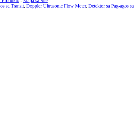
a Produkto
-
Mapa sa Site
os sa Transit
,
Doppler Ultrasonic Flow Meter
,
Detektor sa Pag-agos sa