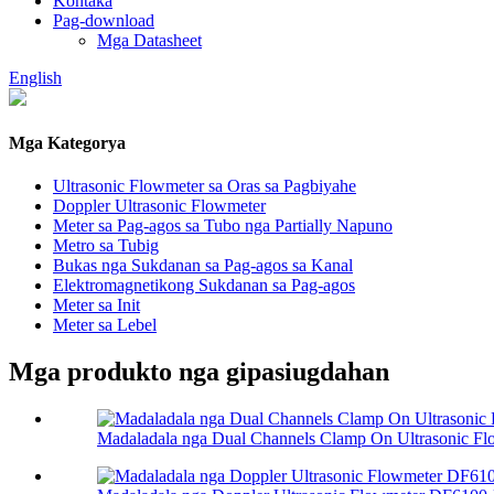
Kontaka
Pag-download
Mga Datasheet
English
Mga Kategorya
Ultrasonic Flowmeter sa Oras sa Pagbiyahe
Doppler Ultrasonic Flowmeter
Meter sa Pag-agos sa Tubo nga Partially Napuno
Metro sa Tubig
Bukas nga Sukdanan sa Pag-agos sa Kanal
Elektromagnetikong Sukdanan sa Pag-agos
Meter sa Init
Meter sa Lebel
Mga produkto nga gipasiugdahan
Madaladala nga Dual Channels Clamp On Ultrasonic Flo