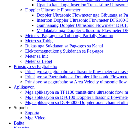
Upat ka kanal nga Insertion Transit-time Ultraso
Doppler Ultrasonic Flowmeter
Doppler Ultrasonic Flowmeter nga Gibutang sa 
Insertion Doppler Ultrasonic Flowmeter DF6100-
Gamhanang Doppler Ultrasonic Flowmeter DF6
Madaladala nga Doppler Ultrasonic Flowmeter 
Meter sa Pag-agos sa Tubo nga Partially Napuno
Metro sa Tubig
Bukas nga Sukdanan sa Pag-agos sa Kanal
Elektromagnetikong Sukdanan sa Pag-agos
Meter sa Init
Meter sa Lebel
Prinsipyo sa Pagtrabaho
Prinsipyo sa pagtrabaho sa ultrasonic flow meter sa oras
Prinsipyo sa Pagtrabaho sa Doppler Ultrasonic Flowmete
Prinsipyo sa pagtrabaho sa Area Velocity ultrasonic flow
Aplikasyon
Mga aplikasyon sa TF1100 transit-time ultrasonic flow m
Mga aplikasyon sa DF6100 Doppler ultrasonic flowmete
Mga aplikasyon sa DOF6000 Doppler open channel ultra
Suporta
Suporta
Mga Video
Balita