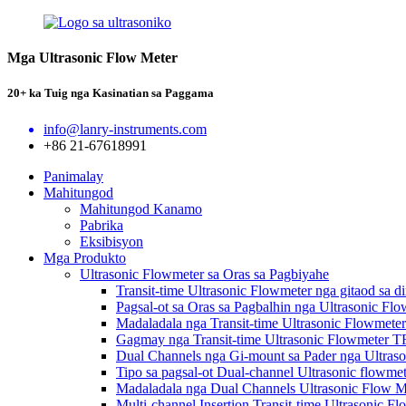
Mga Ultrasonic Flow Meter
20+ ka Tuig nga Kasinatian sa Paggama
info@lanry-instruments.com
+86 21-67618991
Panimalay
Mahitungod
Mahitungod Kanamo
Pabrika
Eksibisyon
Mga Produkto
Ultrasonic Flowmeter sa Oras sa Pagbiyahe
Transit-time Ultrasonic Flowmeter nga gitaod sa
Pagsal-ot sa Oras sa Pagbalhin nga Ultrasonic F
Madaladala nga Transit-time Ultrasonic Flowmet
Gagmay nga Transit-time Ultrasonic Flowmeter 
Dual Channels nga Gi-mount sa Pader nga Ultra
Tipo sa pagsal-ot Dual-channel Ultrasonic flowm
Madaladala nga Dual Channels Ultrasonic Flow 
Multi-channel Insertion Transit-time Ultrasonic 