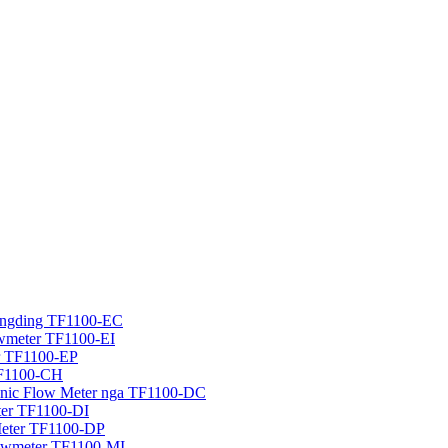
 dingding TF1100-EC
lowmeter TF1100-EI
er TF1100-EP
TF1100-CH
sonic Flow Meter nga TF1100-DC
eter TF1100-DI
Meter TF1100-DP
Flowmeter TF1100-MI