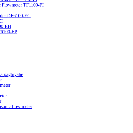
nic Flowmeter TF1100-FI
Pader DF6100-EC
EI
100-EH
DF6100-EP
 sa pagbiyahe
r
 meter
eter
r
sonic flow meter