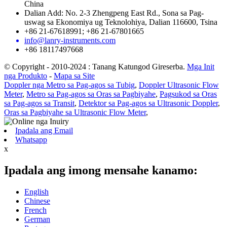
China
Dalian Add: No. 2-3 Zhengpeng East Rd., Sona sa Pag-
uswag sa Ekonomiya ug Teknolohiya, Dalian 116600, Tsina
+86 21-67618991; +86 21-67801665
info@lanry-instruments.com
+86 18117497668
© Copyright - 2010-2024 : Tanang Katungod Gireserba.
Mga Init
nga Produkto
-
Mapa sa Site
Doppler nga Metro sa Pag-agos sa Tubig
,
Doppler Ultrasonic Flow
Meter
,
Metro sa Pag-agos sa Oras sa Pagbiyahe
,
Pagsukod sa Oras
sa Pag-agos sa Transit
,
Detektor sa Pag-agos sa Ultrasonic Doppler
,
Oras sa Pagbiyahe sa Ultrasonic Flow Meter
,
Ipadala ang Email
Whatsapp
x
Ipadala ang imong mensahe kanamo:
English
Chinese
French
German