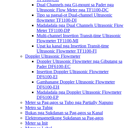
Dual Channels nga Gi-mount sa Pader nga
Ultrasonic Flow Meter nga TF1100-DC
Tipo sa pagsal-ot Dual-channel Ultrasonic
flowmeter TF1100-DI
Madaladala nga Dual Channels Ultrasonic Flow
Meter TF1100-DP
Multi-channel Insertion Transit-time Ultrasonic
Flowmeter TF1100-MI
Upat ka kanal nga Insertion Transit-time
Ultrasonic Flowmeter TF1100-FI
Doppler Ultrasonic Flowmeter
Doppler Ultrasonic Flowmeter nga Gibutang sa
Pader DF6100-EC
Insertion Doppler Ultrasonic Flowmeter
DF6100-EI
Gamhanang Doppler Ultrasonic Flowmeter
DF6100-EH
Madaladala nga Doppler Ultrasonic Flowmeter
DF6100-EP
Meter sa Pag-agos sa Tubo nga Partially Napuno
Metro sa Tubig
Bukas nga Sukdanan sa Pag-agos sa Kanal
Elektromagnetikong Sukdanan sa Pag-agos
Meter sa Init