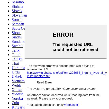
Sesotho
Sinhala
Slovak
Slovenian
Somali
Samoan
Scots Gaelic
Shona
Sindhi
Sundanese
Swahili
Tajik
Tamil
Telugu
Thai
Ukrainian
Urdu
Uzbek
Vietnamese
Welsh
Xhosa
Yiddish
Yoruba
Zulu
Kinyarwanda