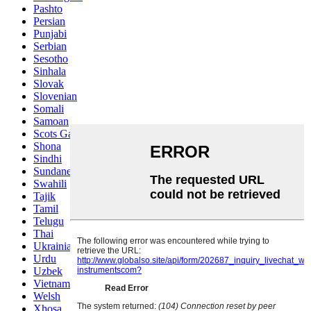
Pashto
Persian
Punjabi
Serbian
Sesotho
Sinhala
Slovak
Slovenian
Somali
Samoan
Scots Gaelic
Shona
Sindhi
Sundanese
Swahili
Tajik
Tamil
Telugu
Thai
Ukrainian
Urdu
Uzbek
Vietnamese
Welsh
Xhosa