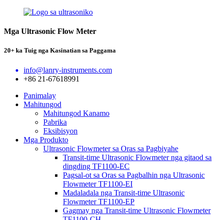
Mga Ultrasonic Flow Meter
20+ ka Tuig nga Kasinatian sa Paggama
info@lanry-instruments.com
+86 21-67618991
Panimalay
Mahitungod
Mahitungod Kanamo
Pabrika
Eksibisyon
Mga Produkto
Ultrasonic Flowmeter sa Oras sa Pagbiyahe
Transit-time Ultrasonic Flowmeter nga gitaod sa
dingding TF1100-EC
Pagsal-ot sa Oras sa Pagbalhin nga Ultrasonic
Flowmeter TF1100-EI
Madaladala nga Transit-time Ultrasonic
Flowmeter TF1100-EP
Gagmay nga Transit-time Ultrasonic Flowmeter
TF1100-CH