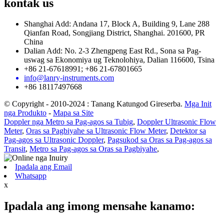
kontak
us
Shanghai Add: Andana 17, Block A, Building 9, Lane 288
Qianfan Road, Songjiang District, Shanghai. 201600, PR
China
Dalian Add: No. 2-3 Zhengpeng East Rd., Sona sa Pag-
uswag sa Ekonomiya ug Teknolohiya, Dalian 116600, Tsina
+86 21-67618991; +86 21-67801665
info@lanry-instruments.com
+86 18117497668
© Copyright - 2010-2024 : Tanang Katungod Gireserba.
Mga Init
nga Produkto
-
Mapa sa Site
Doppler nga Metro sa Pag-agos sa Tubig
,
Doppler Ultrasonic Flow
Meter
,
Oras sa Pagbiyahe sa Ultrasonic Flow Meter
,
Detektor sa
Pag-agos sa Ultrasonic Doppler
,
Pagsukod sa Oras sa Pag-agos sa
Transit
,
Metro sa Pag-agos sa Oras sa Pagbiyahe
,
Ipadala ang Email
Whatsapp
x
Ipadala ang imong mensahe kanamo: