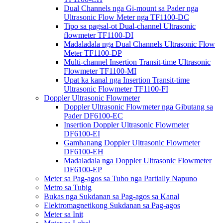
Dual Channels nga Gi-mount sa Pader nga
Ultrasonic Flow Meter nga TF1100-DC
Tipo sa pagsal-ot Dual-channel Ultrasonic
flowmeter TF1100-DI
Madaladala nga Dual Channels Ultrasonic Flow
Meter TF1100-DP
Multi-channel Insertion Transit-time Ultrasonic
Flowmeter TF1100-MI
Upat ka kanal nga Insertion Transit-time
Ultrasonic Flowmeter TF1100-FI
Doppler Ultrasonic Flowmeter
Doppler Ultrasonic Flowmeter nga Gibutang sa
Pader DF6100-EC
Insertion Doppler Ultrasonic Flowmeter
DF6100-EI
Gamhanang Doppler Ultrasonic Flowmeter
DF6100-EH
Madaladala nga Doppler Ultrasonic Flowmeter
DF6100-EP
Meter sa Pag-agos sa Tubo nga Partially Napuno
Metro sa Tubig
Bukas nga Sukdanan sa Pag-agos sa Kanal
Elektromagnetikong Sukdanan sa Pag-agos
Meter sa Init