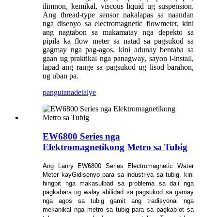
ilimnon, kemikal, viscous liquid ug suspension.
Ang thread-type sensor nakalapas sa naandan
nga disenyo sa electromagnetic flowmeter, kini
ang nagtabon sa makamatay nga depekto sa
pipila ka flow meter sa natad sa pagsukod sa
gagmay nga pag-agos, kini adunay bentaha sa
gaan ug praktikal nga panagway, sayon ​​i-install,
lapad ang range sa pagsukod ug lisod barahon,
ug uban pa.
pangutana
detalye
EW6800 Series nga
Elektromagnetikong Metro sa Tubig
Ang Lanry EW6800 Series Electromagnetic Water
Meter kay
Gidisenyo para sa industriya sa tubig, kini
hingpit nga makasulbad sa problema sa dali nga
pagkabara ug walay abilidad sa pagsukod sa gamay
nga agos sa tubig gamit ang tradisyonal nga
mekanikal nga metro sa tubig para sa pagkab-ot sa