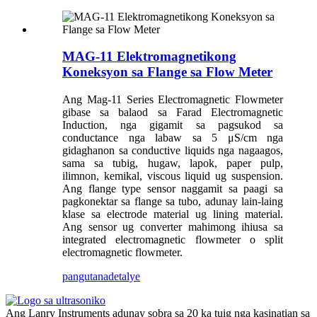
MAG-11 Elektromagnetikong
Koneksyon sa Flange sa Flow Meter
Ang Mag-11 Series Electromagnetic Flowmeter
gibase sa balaod sa Farad Electromagnetic
Induction, nga gigamit sa pagsukod sa
conductance nga labaw sa 5 μS/cm nga
gidaghanon sa conductive liquids nga nagaagos,
sama sa tubig, hugaw, lapok, paper pulp,
ilimnon, kemikal, viscous liquid ug suspension.
Ang flange type sensor naggamit sa paagi sa
pagkonektar sa flange sa tubo, adunay lain-laing
klase sa electrode material ug lining material.
Ang sensor ug converter mahimong ihiusa sa
integrated electromagnetic flowmeter o split
electromagnetic flowmeter.
pangutana
detalye
Ang Lanry Instruments adunay sobra sa 20 ka tuig nga kasinatian sa