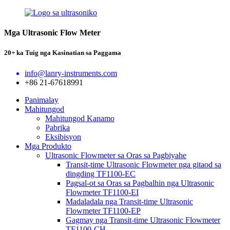
Mga Ultrasonic Flow Meter
20+ ka Tuig nga Kasinatian sa Paggama
info@lanry-instruments.com
+86 21-67618991
Panimalay
Mahitungod
Mahitungod Kanamo
Pabrika
Eksibisyon
Mga Produkto
Ultrasonic Flowmeter sa Oras sa Pagbiyahe
Transit-time Ultrasonic Flowmeter nga gitaod sa
dingding TF1100-EC
Pagsal-ot sa Oras sa Pagbalhin nga Ultrasonic
Flowmeter TF1100-EI
Madaladala nga Transit-time Ultrasonic
Flowmeter TF1100-EP
Gagmay nga Transit-time Ultrasonic Flowmeter
TF1100-CH