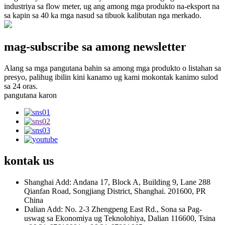
industriya sa flow meter, ug ang among mga produkto na-eksport na
sa kapin sa 40 ka mga nasud sa tibuok kalibutan nga merkado.
mag-subscribe sa among newsletter
Alang sa mga pangutana bahin sa among mga produkto o listahan sa
presyo, palihug ibilin kini kanamo ug kami mokontak kanimo sulod
sa 24 oras.
pangutana karon
kontak
us
Shanghai Add: Andana 17, Block A, Building 9, Lane 288
Qianfan Road, Songjiang District, Shanghai. 201600, PR
China
Dalian Add: No. 2-3 Zhengpeng East Rd., Sona sa Pag-
uswag sa Ekonomiya ug Teknolohiya, Dalian 116600, Tsina