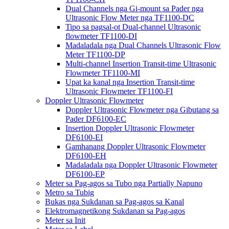
Dual Channels nga Gi-mount sa Pader nga
Ultrasonic Flow Meter nga TF1100-DC
Tipo sa pagsal-ot Dual-channel Ultrasonic
flowmeter TF1100-DI
Madaladala nga Dual Channels Ultrasonic Flow
Meter TF1100-DP
Multi-channel Insertion Transit-time Ultrasonic
Flowmeter TF1100-MI
Upat ka kanal nga Insertion Transit-time
Ultrasonic Flowmeter TF1100-FI
Doppler Ultrasonic Flowmeter
Doppler Ultrasonic Flowmeter nga Gibutang sa
Pader DF6100-EC
Insertion Doppler Ultrasonic Flowmeter
DF6100-EI
Gamhanang Doppler Ultrasonic Flowmeter
DF6100-EH
Madaladala nga Doppler Ultrasonic Flowmeter
DF6100-EP
Meter sa Pag-agos sa Tubo nga Partially Napuno
Metro sa Tubig
Bukas nga Sukdanan sa Pag-agos sa Kanal
Elektromagnetikong Sukdanan sa Pag-agos
Meter sa Init