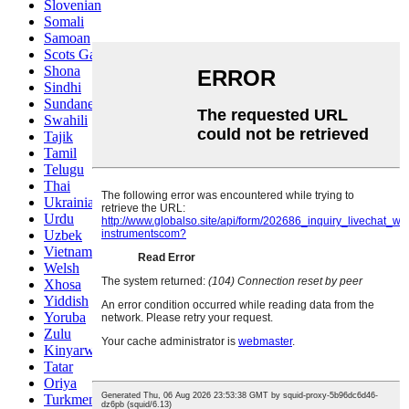
Slovenian
Somali
Samoan
Scots Gaelic
Shona
Sindhi
Sundanese
Swahili
Tajik
Tamil
Telugu
Thai
Ukrainian
Urdu
Uzbek
Vietnamese
Welsh
Xhosa
Yiddish
Yoruba
Zulu
Kinyarwanda
Tatar
Oriya
Turkmen