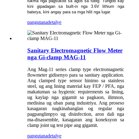
tukma nga pagsukod sa agos sa tubig. Tungod kay
kini gipadagan sa built-in nga 3.6V lithium nga
baterya, kini angay para sa mga hilit nga lugar.
pangutana
detalye
Sanitary Electromagnetic Flow Meter
nga Gi-clamp MAG-11
Ang Mag-11 series clamp type electromagnetic
flowmeter gidisenyo para sa sanitary application.
Ang clamped type sensor hinimo sa stainless
steel, ug ang lining material kay FEP / PFA, nga
makatuman sa hygienic requirements sa lining,
ug kaylap nga gigamit sa pagkaon, ilimnon,
medisina ug uban pang industriya. Ang proseso
kasagaran nagkinahanglan og regular nga
pagpanglimpyo ug disinfection, aron dali nga
ma-disassemble, kasagaran ang koneksyon sa
clamp joint ug test pipe ang gigamit.
pangutana
detalye