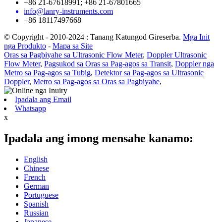
+86 21-67618991; +86 21-67801665
info@lanry-instruments.com
+86 18117497668
© Copyright - 2010-2024 : Tanang Katungod Gireserba.
Mga Init
nga Produkto
-
Mapa sa Site
Oras sa Pagbiyahe sa Ultrasonic Flow Meter
,
Doppler Ultrasonic
Flow Meter
,
Pagsukod sa Oras sa Pag-agos sa Transit
,
Doppler nga
Metro sa Pag-agos sa Tubig
,
Detektor sa Pag-agos sa Ultrasonic
Doppler
,
Metro sa Pag-agos sa Oras sa Pagbiyahe
,
Ipadala ang Email
Whatsapp
x
Ipadala ang imong mensahe kanamo:
English
Chinese
French
German
Portuguese
Spanish
Russian
Japanese